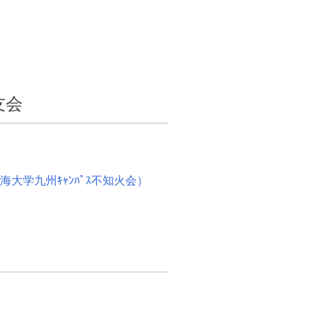
友会
大学九州ｷｬﾝﾊﾟｽ不知火会）