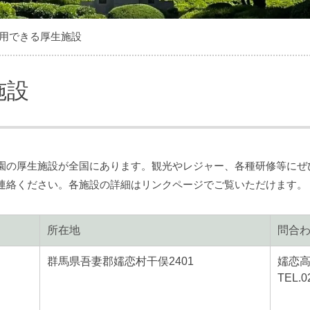
用できる厚生施設
施設
園の厚生施設が全国にあります。観光やレジャー、各種研修等にぜ
連絡ください。各施設の詳細はリンクページでご覧いただけます。
所在地
問合
群馬県吾妻郡嬬恋村干俣2401
嬬恋
TEL.0