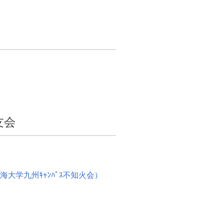
友会
大学九州ｷｬﾝﾊﾟｽ不知火会）