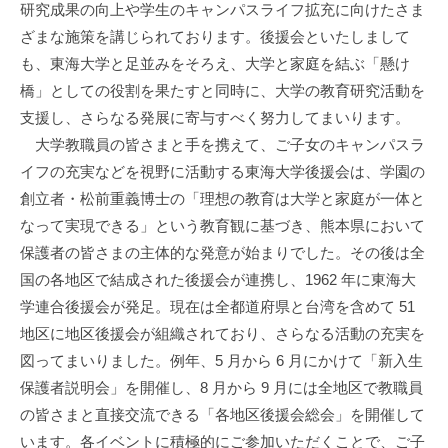
研究成果の向上や学生のキャンパスライフ拡充に向けたさま
ざまな施策を講じられております。後援会といたしまして
も、東海大学と足並みをそろえ、大学と家庭を結ぶ「懸け
橋」としての役割を果たすと同時に、大学の教育研究活動を
支援し、さらなる発展に寄与すべく努力してまいります。
大学教職員の皆さまと手を携えて、ご子女のキャンパスラ
イフの充実などを視野に活動する東海大学後援会は、学園の
創立者・松前重義博士の「理想の教育は大学と家庭が一体と
なって実現できる」という教育観に基づき、熊本県において
保護者の皆さまの主体的な発意が始まりでした。その後は全
国の各地区で結成された後援会が連携し、1962 年に東海大
学連合後援会が発足。現在は全都道府県と台湾を含めて 51
地区に地区後援会が組織されており、さらなる活動の充実を
図ってまいりました。例年、5 月から 6 月にかけて「新入生
保護者説明会」を開催し、8 月から 9 月には全地区で教職員
の皆さまと直接交流できる「各地区後援会総会」を開催して
います。各イベントに積極的にご参加いただくことで、ご子