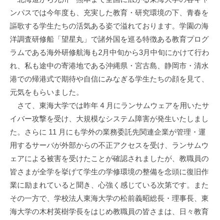
ンパスでは今年度も、充実した教育・研究環境の下、青春を
謳歌する学生たちの活気ある姿で溢れております。学園の海
洋調査研修船「望星丸」で諸外国を巡る特徴ある教育プログ
ラムである海外研修航海も2月中旬から3月中旬にかけて行わ
れ、私も途中の寄港地である沖縄県・宮古島、静岡市・清水
港での帰港式で期待や自信にみなぎる学生たちの顔を見て、
元気をもらいました。
さて、東海大学では昨年 4 月にランサムウェアを用いたサ
イバー攻撃を受け、大規模なシステム障害が発生いたしまし
た。さらに 11 月にも学外の業務委託先関連企業が管理・運
用するサーバが外部からの不正アクセスを受け、ランサムウ
ェアによる被害を受けたことが確認されましたが、教職員の
皆さまが全学を挙げて学生の学修環境の整備を念頭に復旧作
業に励まれていると聞き、心強く感じている次第です。また
その一方で、学校法人東海大学の松前義昭総長・理事長、東
海大学の木村英樹学長をはじめ教職員の皆さまは、日々教育