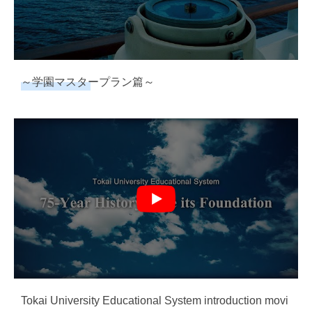
～学園マスタープラン篇～
Tokai University Educational System introduction movi