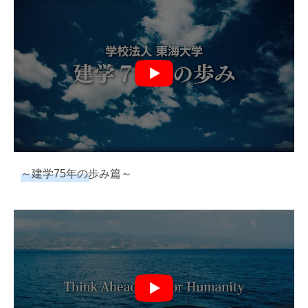
～建学75年の歩み篇～