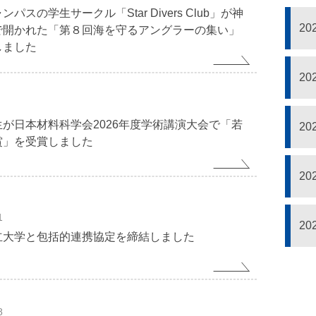
パスの学生サークル「Star Divers Club」が神
2
で開かれた「第８回海を守るアングラーの集い」
しました
2
が日本材料科学会2026年度学術講演大会で「若
2
賞」を受賞しました
2
1
2
立大学と包括的連携協定を締結しました
8