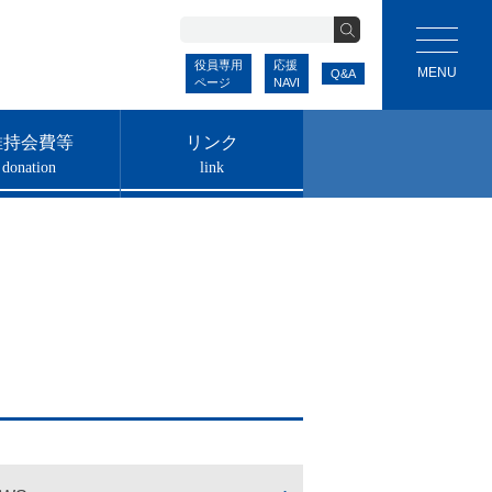
役員専用
応援
Q&A
ページ
NAVI
維持会費等
リンク
donation
link