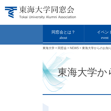
同窓会とは？
イベン
about
event
東海大学
>
同窓会
>
NEWS
>
東海大学からのお知
東海大学か