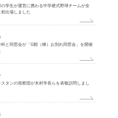
部の学生が運営に携わる中学硬式野球チームが全
に初出場しました
8
学科と同窓会が「G館（棟）お別れ同窓会」を開催
た
7
キスタンの視察団が木村学長らを表敬訪問しまし
5