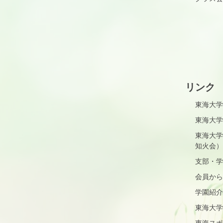
リンク
東海大学
東海大学
東海大学
知火会）
支部・学
会員から
学園紹介
東海大学