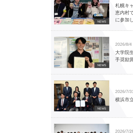
札幌キャン
恵内村
に参加
NEWS
2026/8/4
大学院生
手奨励
NEWS
2026/7/3
横浜市
NEWS
2026/7/2