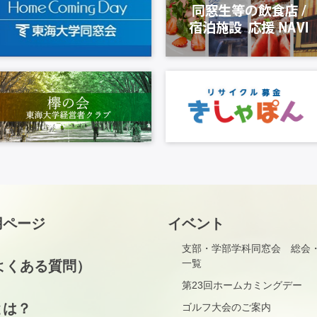
用ページ
イベント
支部・学部学科同窓会 総会
一覧
よくある質問）
第23回ホームカミングデー
とは？
ゴルフ大会のご案内