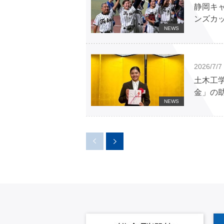
静岡キ
ンズカ
NEWS
2026/7/7
土木工
金」の
NEWS