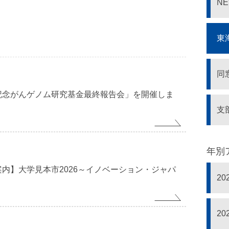
N
東
同
記念がんゲノム研究基金最終報告会」を開催しま
支
年別
内】大学見本市2026～イノベーション・ジャパ
2
2