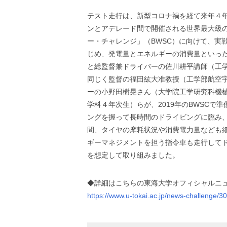
テスト走行は、新型コロナ禍を経て来年４
ンとアデレード間で開催される世界最大級
ー・チャレンジ」（BWSC）に向けて、実
じめ、発電量とエネルギーの消費量といった
と総監督兼ドライバーの佐川耕平講師（工
同じく監督の福田紘大准教授（工学部航空
ーの小野田樹晃さん（大学院工学研究科機
学科４年次生）らが、2019年のBWSCで準優勝し
ングを握って長時間のドライビングに臨み、１
間、タイヤの摩耗状況や消費電力量なども
ギーマネジメントを担う指令車も走行してド
を想定して取り組みました。
◆詳細はこちらの東海大学オフィシャルニ
https://www.u-tokai.ac.jp/news-challenge/3