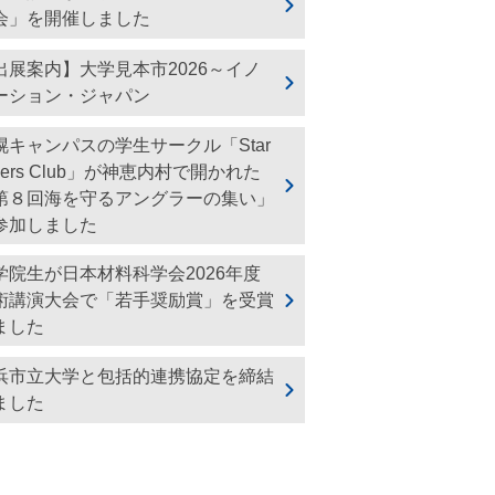
会」を開催しました
出展案内】大学見本市2026～イノ
ーション・ジャパン
幌キャンパスの学生サークル「Star
vers Club」が神恵内村で開かれた
第８回海を守るアングラーの集い」
参加しました
学院生が日本材料科学会2026年度
術講演大会で「若手奨励賞」を受賞
ました
浜市立大学と包括的連携協定を締結
ました