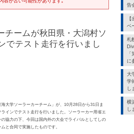
内容が古い可能性があります｡
告
【
ベ
ーチームが秋田県・大潟村ソ
札
ンでテスト走行を行いまし
Di
「
に
大
学
し
横
海大学ソーラーカーチーム」が、10月28日から31日ま
し
ツラインでテスト走行を行いました。ソーラーカー用省エ
ンの協力の下、今回は国内外の大会でライバルとしてしの
ームと合同で実施したものです。