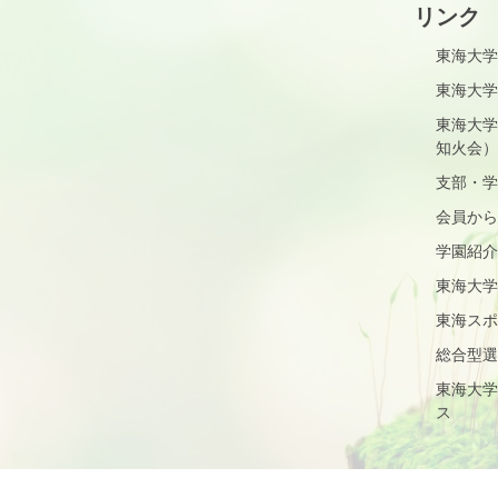
リンク
東海大学
東海大学
東海大学
知火会）
支部・学
会員から
学園紹介
東海大学
東海スポ
総合型選
東海大学
ス