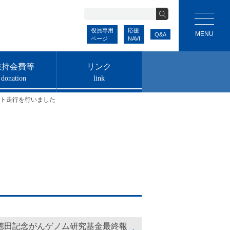
役員専用
応援
Q&A
ページ
NAVI
維持会費等
リンク
donation
link
ト走行を行いました
徳田記念がんゲノム研究基金最終報