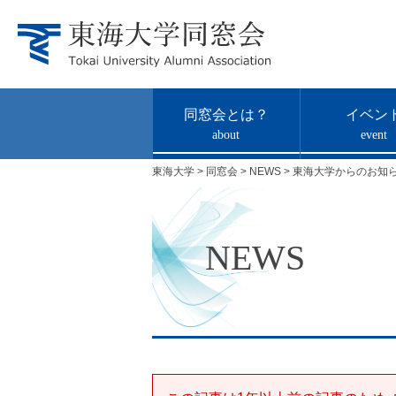
同窓会とは？
イベン
about
event
東海大学
>
同窓会
>
NEWS
>
東海大学からのお知
NEWS