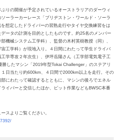
年ぶりの開催が予定されているオーストラリアのダーウィ
のソーラーカーレース「ブリヂストン・ワールド・ソーラ
戦を想定したドライバーの習熟走行やタイヤ交換練習をは
データの計測を目的としたものです。約25名のメンバー
学部機械システム工学科）、監督の木村英樹教授（同）、
宇宙工学科）が現地入り。４日間にわたって学生ドライバ
械工学専攻２年次生）、伊坪岳陽さん（工学部電気電子工
たマシン「2019年型Tokai Challenger」のステアリ
日当たり約600km、４日間で2000km以上を走行。その
細部にわたって確認するとともに、マシンの後ろでエネル
ライバーと交信したほか、ピット作業などもBWSC本番
ュースよりご覧ください。
07392/