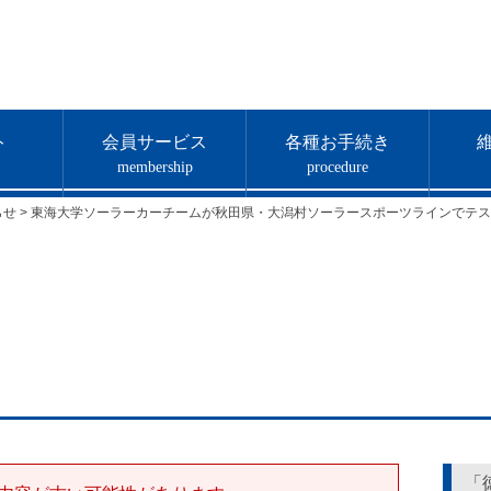
ト
会員サービス
各種お手続き
membership
procedure
らせ
>
東海大学ソーラーカーチームが秋田県・大潟村ソーラースポーツラインでテス
「